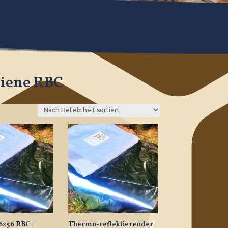
Biene RBC
56×56 RBC |
Thermo-reflektierender