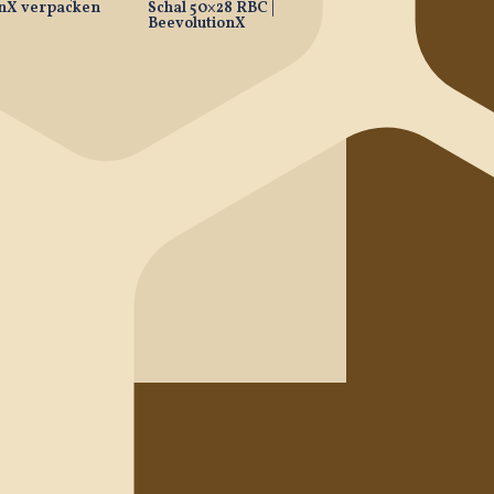
onX verpacken
Schal 50×28 RBC |
BeevolutionX