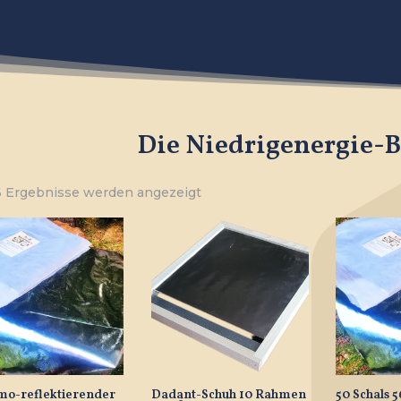
Die Niedrigenergie-
Nach
 6 Ergebnisse werden angezeigt
Beliebtheit
sortiert
mo-reflektierender
Dadant-Schuh 10 Rahmen
50 Schals 