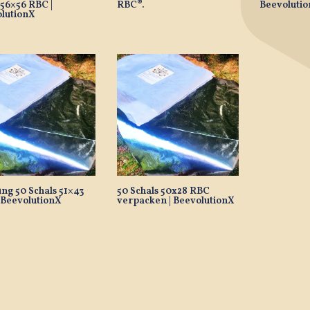
 56×56 RBC |
RBC®.
Beevoluti
lutionX
ng 50 Schals 51×43
50 Schals 50x28 RBC
 BeevolutionX
verpacken | BeevolutionX