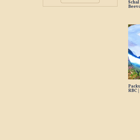
Schal
Beevo
Packu
RBC |