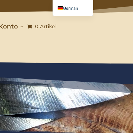
German
French
Konto
0-Artikel
English
Italian
Spanish
Portuguese