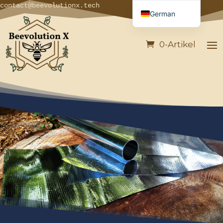
contact@beevolutionx.tech
German
French
0-Artikel
English
Italian
Spanish
Portuguese