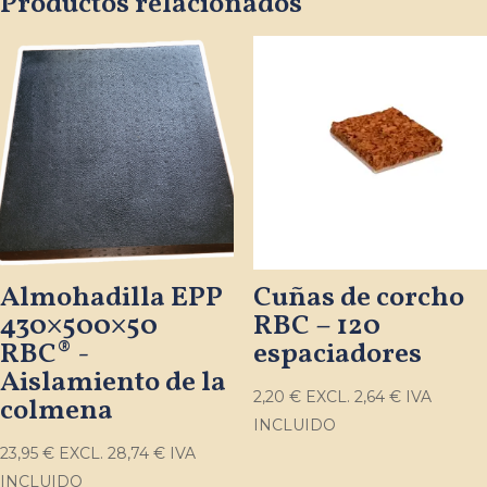
Productos relacionados
Almohadilla EPP
Cuñas de corcho
430×500×50
RBC – 120
RBC® -
espaciadores
Aislamiento de la
2,20
€
EXCL.
2,64
€
IVA
colmena
INCLUIDO
23,95
€
EXCL.
28,74
€
IVA
INCLUIDO