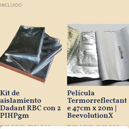
INCLUIDO
Kit de
Película
aislamiento
Termorreflectant
Dadant RBC con 2
e 47cm x 20m |
PIHPgm
BeevolutionX
31,95
€
EXCL.
38,34
€
IVA
55,00
€
EXCL.
66,00
€
IVA