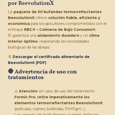
por BeevolutionX
Le
paquete de 50 bufandas termorreflectantes
BeevolutionX
ofrece
solución fiable, eficiente y
económica
para los apicultores comprometidos con el
enfoque
RBC® – Colmena de Bajo Consumo®
.
Él garantiza una
aislamiento duradero
y un
clima
interior óptimo
, respetando las necesidades
biológicas de las abejas.
📄
Descargar el certificado alimentario de
BeevolutionX (PDF)
🛑
Advertencia de uso con
tratamientos
⚠️
Atención:
en caso de uso del tratamiento
Formic Pro
,
retire imperativamente los
elementos termorreflectantes BeevolutionX
(películas, cojines, bufandas, PIHPgm…).
Los vapores de ácido fórmico pueden dañar las