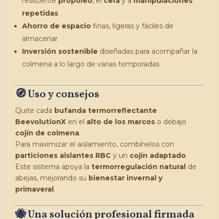
resistente
propóleo
, el
cera
y a
manipulaciones
repetidas
Ahorro de espacio
finas, ligeras y fáciles de
almacenar
Inversión sostenible
diseñadas para acompañar la
colmena a lo largo de varias temporadas
🧭 Uso y consejos
Quite cada
bufanda termorreflectante
BeevolutionX
en el
alto de los marcos
o debajo
cojín de colmena
.
Para maximizar el aislamiento, combínelos con
particiones aislantes RBC
y un
cojín adaptado
.
Este sistema apoya la
termorregulación natural
de
abejas, mejorando su
bienestar invernal y
primaveral
.
🐝 Una solución profesional firmada