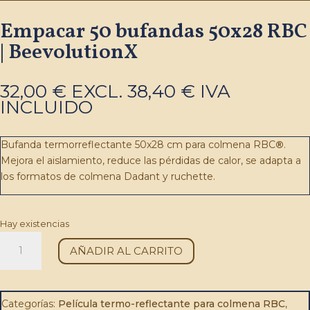
Empacar 50 bufandas 50x28 RBC
| BeevolutionX
32,00
€
EXCL.
38,40
€
IVA
INCLUIDO
Bufanda termorreflectante 50x28 cm para colmena RBC
®
.
Mejora el aislamiento, reduce las pérdidas de calor, se adapta a
los formatos de colmena Dadant y ruchette.
Hay existencias
Pack
AÑADIR AL CARRITO
50
écharpes
50x28
RBC
Categorías:
Película termo-reflectante para colmena RBC
,