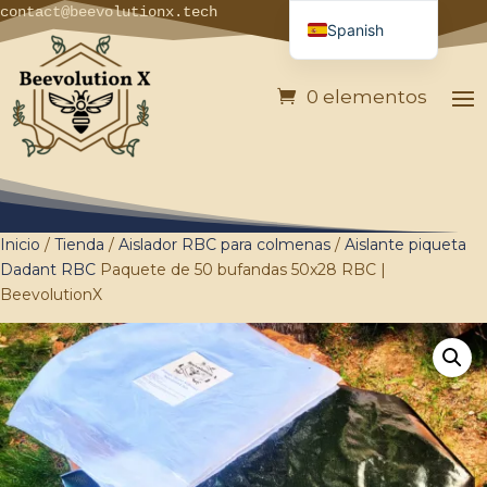
contact@beevolutionx.tech
Spanish
French
0 elementos
English
German
Italian
Portuguese
Inicio
/
Tienda
/
Aislador RBC para colmenas
/
Aislante piqueta
Dadant RBC
Paquete de 50 bufandas 50x28 RBC |
BeevolutionX