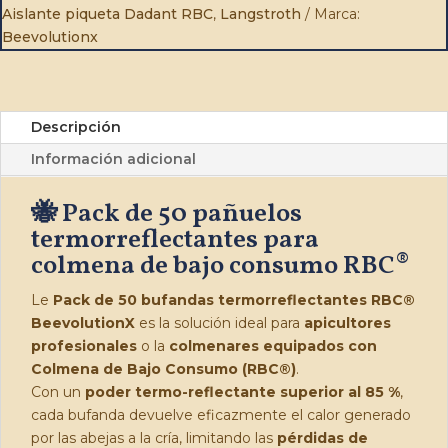
|
Aislante piqueta Dadant RBC
,
Langstroth
Marca:
BeevolutionX
Beevolutionx
cantidad
Descripción
Información adicional
🐝 Pack de 50 pañuelos
termorreflectantes para
colmena de bajo consumo RBC
®
Le
Pack de 50 bufandas termorreflectantes RBC®
BeevolutionX
es la solución ideal para
apicultores
profesionales
o la
colmenares equipados con
Colmena de Bajo Consumo (RBC®)
.
Con un
poder termo-reflectante superior al 85 %
,
cada bufanda devuelve eficazmente el calor generado
por las abejas a la cría, limitando las
pérdidas de