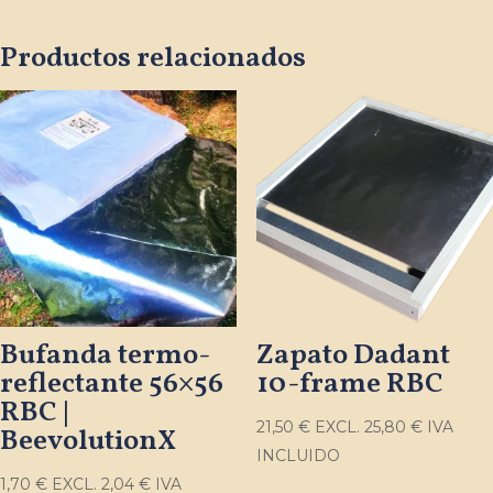
Productos relacionados
Bufanda termo-
Zapato Dadant
reflectante 56×56
10-frame RBC
RBC |
21,50
€
EXCL.
25,80
€
IVA
BeevolutionX
INCLUIDO
1,70
€
EXCL.
2,04
€
IVA