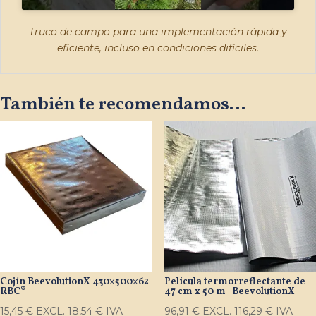
Truco de campo para una implementación rápida y
eficiente, incluso en condiciones difíciles.
También te recomendamos…
Cojín BeevolutionX 430×500×62
Película termorreflectante de
RBC®
47 cm x 50 m | BeevolutionX
15,45
€
EXCL.
18,54
€
IVA
96,91
€
EXCL.
116,29
€
IVA