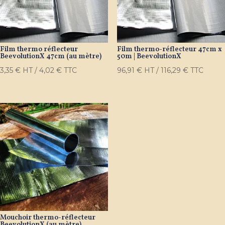
Film thermo réflecteur
Film thermo-réflecteur 47cm x
BeevolutionX 47cm (au mètre)
50m | BeevolutionX
3,35
€
HT /
4,02
€
TTC
96,91
€
HT /
116,29
€
TTC
Mouchoir thermo-réflecteur
BeevolutionX (au mètre)