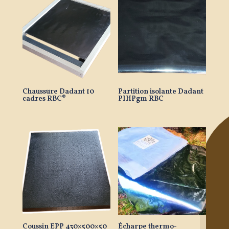
Chaussure Dadant 10
Partition isolante Dadant
cadres RBC®
PIHPgm RBC
Coussin EPP 430×500×50
Écharpe thermo-