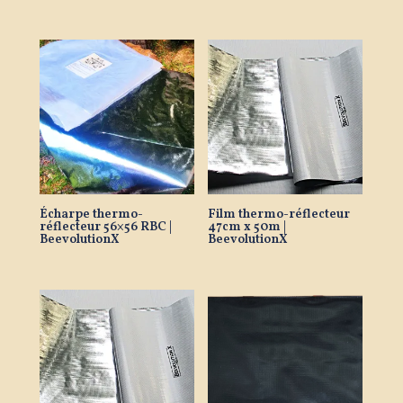
Écharpe thermo-
Film thermo-réflecteur
réflecteur 56×56 RBC |
47cm x 50m |
BeevolutionX
BeevolutionX