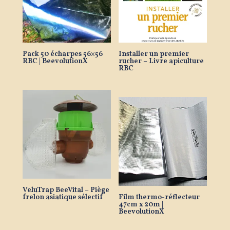
Pack 50 écharpes 56×56
Installer un premier
RBC | BeevolutionX
rucher – Livre apiculture
RBC
VeluTrap BeeVital – Piège
frelon asiatique sélectif
Film thermo-réflecteur
47cm x 20m |
BeevolutionX