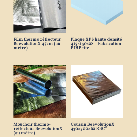
Film thermo réflecteur
Plaque XPS haute densité
BeevolutionX 47cm (au
415×130×28 – Fabrication
mètre)
PIHPette
Mouchoir thermo-
Coussin BeevolutionX
réflecteur BeevolutionX
430×500×62 RBC®
(au mètre)