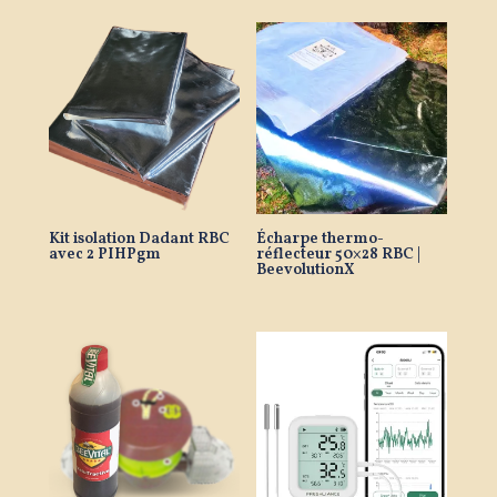
Kit isolation Dadant RBC
Écharpe thermo-
avec 2 PIHPgm
réflecteur 50×28 RBC |
BeevolutionX