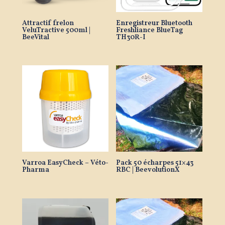
Attractif frelon
Enregistreur Bluetooth
VeluTractive 500ml |
Freshliance BlueTag
BeeVital
TH30R-I
Varroa EasyCheck – Véto-
Pack 50 écharpes 51×43
Pharma
RBC | BeevolutionX