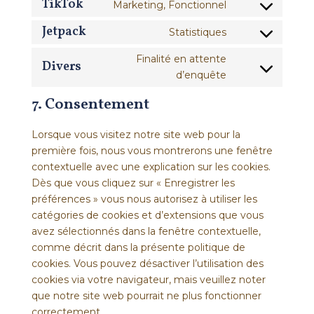
to
TikTok
Marketing, Fonctionnel
youtube
Consent
service
to
Jetpack
Statistiques
facebook
Consent
service
to
Finalité en attente
tiktok
Divers
service
Consent
d’enquête
jetpack
to
7. Consentement
service
divers
Lorsque vous visitez notre site web pour la
première fois, nous vous montrerons une fenêtre
contextuelle avec une explication sur les cookies.
Dès que vous cliquez sur « Enregistrer les
préférences » vous nous autorisez à utiliser les
catégories de cookies et d’extensions que vous
avez sélectionnés dans la fenêtre contextuelle,
comme décrit dans la présente politique de
cookies. Vous pouvez désactiver l’utilisation des
cookies via votre navigateur, mais veuillez noter
que notre site web pourrait ne plus fonctionner
correctement.