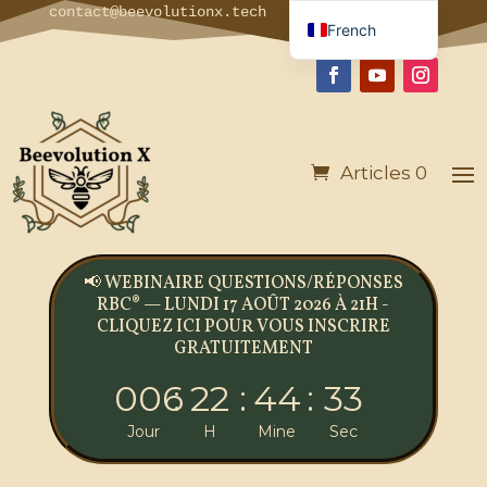
contact@beevolutionx.tech
French
English
German
Italian
Articles 0
Spanish
Portuguese
📢 WEBINAIRE QUESTIONS/RÉPONSES
RBC® — LUNDI 17 AOÛT 2026 À 21H -
CLIQUEZ ICI POUR VOUS INSCRIRE
GRATUITEMENT
006
:
22
:
44
:
32
Jour
H
Mine
Sec