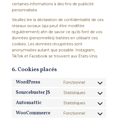
certaines informations à des fins de publicité
personnalisée.
Veuillez lire la déclaration de confidentialité de ces
réseaux sociaux (qui peut être modifiée
régulièrement) afin de savoir ce qu’ils font de vos
données (personnelles) traitées en utilisant ces
cookies. Les données récupérées sont
anonymisées autant que possible. Instagram,
TikTok et Facebook se trouvent aux États-Unis.
6. Cookies placés
WordPress
Fonctionnel
Consent
to
Sourcebuster JS
Statistiques
Consent
service
to
Automattic
Statistiques
wordpress
Consent
service
to
WooCommerce
Fonctionnel
sourcebuster-
Consent
service