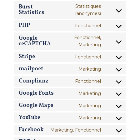
js
to
Burst
Statistiques
automattic
Statistics
service
Consent
(anonymes)
woocommerce
to
PHP
Fonctionnel
service
Consent
burst-
to
Google
Fonctionnel,
statistics
reCAPTCHA
service
Consent
Marketing
php
to
Stripe
Fonctionnel
service
Consent
google-
to
mailpoet
Marketing
Consent
recaptcha
service
to
Complianz
Fonctionnel
stripe
Consent
service
to
Google Fonts
Marketing
mailpoet
Consent
service
to
Google Maps
Marketing
complianz
Consent
service
to
YouTube
Marketing
google-
Consent
service
fonts
to
Facebook
Marketing, Fonctionnel
google-
Consent
service
maps