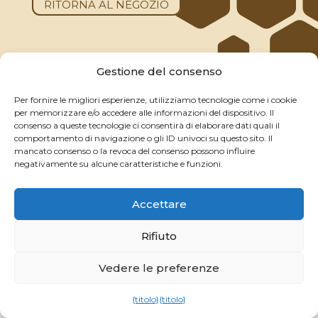
RITORNA AL NEGOZIO
Gestione del consenso
Per fornire le migliori esperienze, utilizziamo tecnologie come i cookie
per memorizzare e/o accedere alle informazioni del dispositivo. Il
consenso a queste tecnologie ci consentirà di elaborare dati quali il
comportamento di navigazione o gli ID univoci su questo sito. Il
mancato consenso o la revoca del consenso possono influire
negativamente su alcune caratteristiche e funzioni.
Menzioni legali
Informativa sulla privacy
Condizioni generali di vendita
Accettare
Il mio account
Informativa sui cookie
Rifiuto
Vedere le preferenze
Credito BeevolutionX
{titolo}
{titolo}