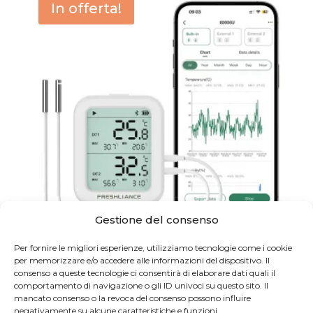
In offerta!
Gestione del consenso
Per fornire le migliori esperienze, utilizziamo tecnologie come i cookie
Freshliance BlueTag TH30R-I Registratore Bluetooth
per memorizzare e/o accedere alle informazioni del dispositivo. Il
133,33
€
ESCL.
160,00
€
IVA INCLUSA
113,33
€
consenso a queste tecnologie ci consentirà di elaborare dati quali il
ESCL.
136,00
€
IVA INCLUSA
comportamento di navigazione o gli ID univoci su questo sito. Il
mancato consenso o la revoca del consenso possono influire
negativamente su alcune caratteristiche e funzioni.