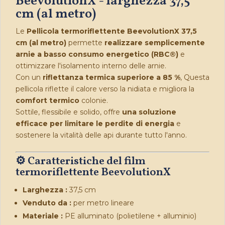
BeevolutionX - larghezza 37,5
cm (al metro)
Le
Pellicola termoriflettente BeevolutionX 37,5
cm (al metro)
permette
realizzare semplicemente
arnie a basso consumo energetico (RBC®)
e
ottimizzare l'isolamento interno delle arnie.
Con un
riflettanza termica superiore a 85 %
, Questa
pellicola riflette il calore verso la nidiata e migliora la
comfort termico
colonie.
Sottile, flessibile e solido, offre
una soluzione
efficace per limitare le perdite di energia
e
sostenere la vitalità delle api durante tutto l'anno.
⚙️ Caratteristiche del film
termoriflettente BeevolutionX
Larghezza :
37,5 cm
Venduto da :
per metro lineare
Materiale :
PE alluminato (polietilene + alluminio)