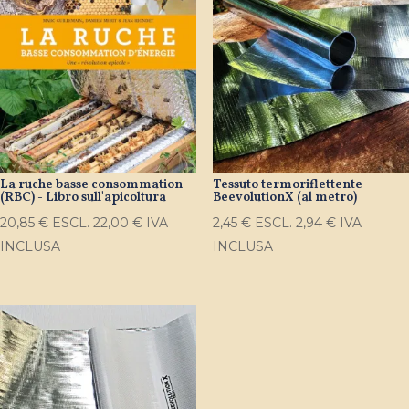
La ruche basse consommation
Tessuto termoriflettente
(RBC) - Libro sull'apicoltura
BeevolutionX (al metro)
20,85
€
ESCL.
22,00
€
IVA
2,45
€
ESCL.
2,94
€
IVA
INCLUSA
INCLUSA