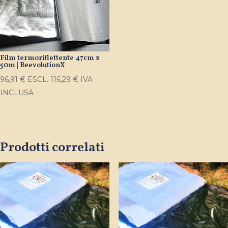
Film termoriflettente 47cm x
50m | BeevolutionX
96,91
€
ESCL.
116,29
€
IVA
INCLUSA
Prodotti correlati