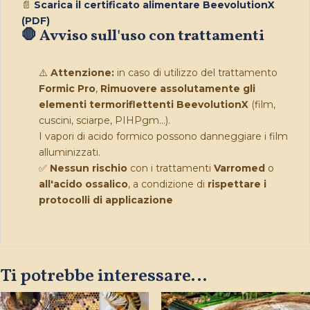
📄
Scarica il certificato alimentare BeevolutionX
(PDF)
🛑
Avviso sull'uso con trattamenti
⚠️
Attenzione:
in caso di utilizzo del trattamento
Formic Pro
,
Rimuovere assolutamente gli
elementi termoriflettenti BeevolutionX
(film,
cuscini, sciarpe, PIHPgm…).
I vapori di acido formico possono danneggiare i film
alluminizzati.
✅
Nessun rischio
con i trattamenti
Varromed
o
all'acido ossalico
, a condizione di
rispettare i
protocolli di applicazione
Ti potrebbe interessare…