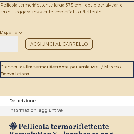
Pellicola termoriflettente larga 37,5 cm. Ideale per alveari e
arnie. Leggera, resistente, con effetto riflettente.
Disponibile
Film
AGGIUNGI AL CARRELLO
thermo-
réflecteur
BeevolutionX
37,5
Categoria:
Film termoriflettente per arnia RBC
Marchio:
cm
Beevolutionx
(au
mètre)
quantità
Descrizione
Informazioni aggiuntive
🐝 Pellicola termoriflettente