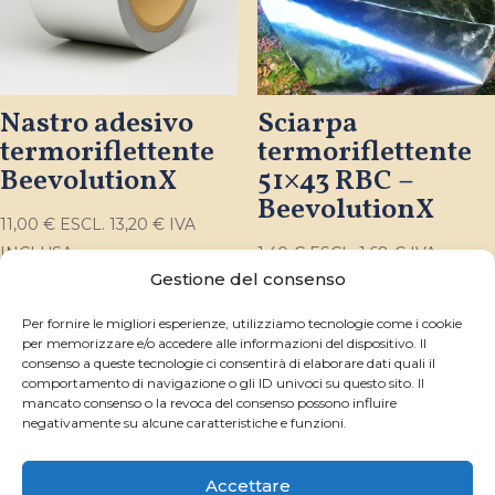
Nastro adesivo
Sciarpa
termoriflettente
termoriflettente
BeevolutionX
51×43 RBC –
BeevolutionX
11,00
€
ESCL.
13,20
€
IVA
INCLUSA
1,40
€
ESCL.
1,68
€
IVA
Gestione del consenso
INCLUSA
Per fornire le migliori esperienze, utilizziamo tecnologie come i cookie
per memorizzare e/o accedere alle informazioni del dispositivo. Il
consenso a queste tecnologie ci consentirà di elaborare dati quali il
comportamento di navigazione o gli ID univoci su questo sito. Il
mancato consenso o la revoca del consenso possono influire
negativamente su alcune caratteristiche e funzioni.
Accettare
Menzioni legali
Informativa sulla privacy