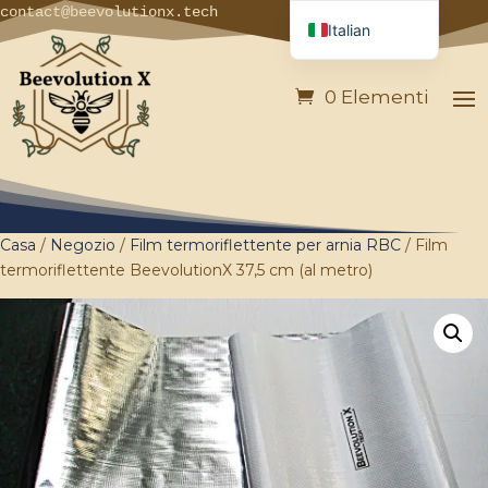
contact@beevolutionx.tech
Italian
French
0 Elementi
English
German
Spanish
Portuguese
Casa
/
Negozio
/
Film termoriflettente per arnia RBC
/ Film
termoriflettente BeevolutionX 37,5 cm (al metro)