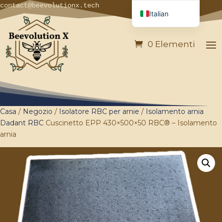
contact@beevolutionx.tech
Italian
French
0 Elementi
English
German
Spanish
Portuguese
Casa
/
Negozio
/
Isolatore RBC per arnie
/
Isolamento arnia
Dadant RBC
Cuscinetto EPP 430×500×50 RBC® – Isolamento
arnia