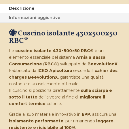
Descrizione
Informazioni aggiuntive
🐝 Cuscino isolante 430x500x50
RBC
®
Le
cuscino isolante 430×500×50 RBC®
è un
elemento essenziale del sistema
Arnia a Bassa
Consumazione (RBC®)
sviluppato da
BeevolutionX
.
Fabbricato da
ICKO Apicoltura
secondo il
cahier des
charges BeevolutionX
, garantisce una qualità
costante e un isolamento ottimale.
Il cuscino si posiziona direttamente
sulla sciarpa e
sotto il tetto
dell'alveare al fine di
migliorare il
comfort termico
colonie.
Grazie al suo materiale innovativo in
EPP
, assicura una
isolamento performante
, pur rimanendo
leggero,
resistente e riciclabile al 100%
.