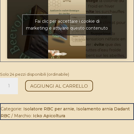
Fai clic per accettare i cookie di
marketing e attivare questo contenuto
Solo 24 pezzi disponibili (ordinabile)
Coussin
AGGIUNGI AL CARRELLO
EPP
430×500×50
RBC®
–
Categorie:
Isolatore RBC per arnie
,
Isolamento arnia Dadant
Isolation
RBC
Marchio:
Icko Apicoltura
ruche
quantità