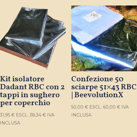
Kit isolatore
Confezione 50
Dadant RBC con 2
sciarpe 51×43 RBC
tappi in sughero
| BeevolutionX
per coperchio
50,00
€
ESCL.
60,00
€
IVA
31,95
€
ESCL.
38,34
€
IVA
INCLUSA
INCLUSA