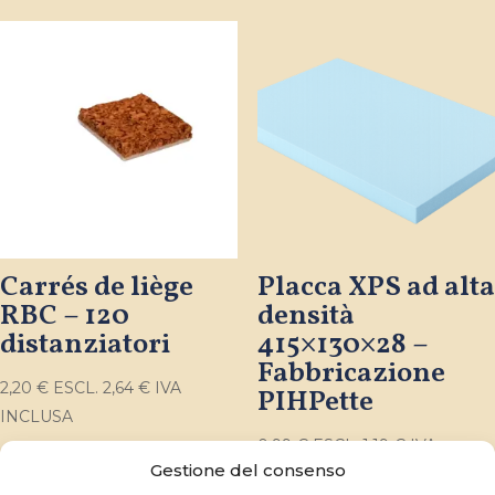
Carrés de liège
Placca XPS ad alta
RBC – 120
densità
distanziatori
415×130×28 –
Fabbricazione
2,20
€
ESCL.
2,64
€
IVA
PIHPette
INCLUSA
0,99
€
ESCL.
1,19
€
IVA
Gestione del consenso
INCLUSA