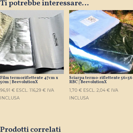
Ti potrebbe interessare…
Film termoriflettente 47cm x
Sciarpa termo-riflettente 56×56
50m | BeevolutionX
RBC | BeevolutionX
96,91
€
ESCL.
116,29
€
IVA
1,70
€
ESCL.
2,04
€
IVA
INCLUSA
INCLUSA
Prodotti correlati