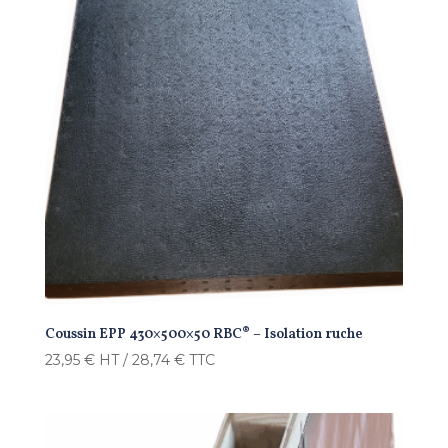
Coussin EPP 430×500×50 RBC® – Isolation ruche
23,95
€
HT /
28,74
€
TTC