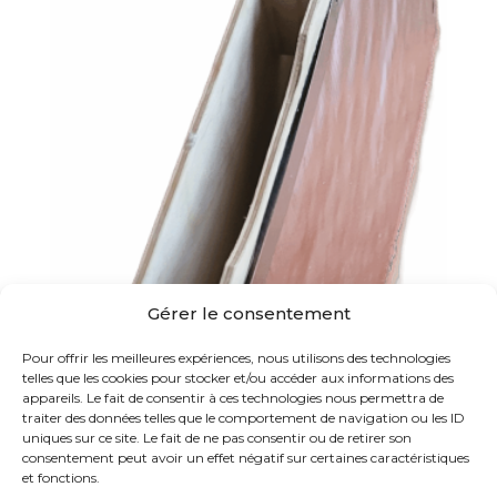
Gérer le consentement
Pour offrir les meilleures expériences, nous utilisons des technologies
telles que les cookies pour stocker et/ou accéder aux informations des
Nourrisseur cadre en bois isolé RBC® – Ruche Dadant
appareils. Le fait de consentir à ces technologies nous permettra de
10,38
€
HT /
12,46
€
TTC
traiter des données telles que le comportement de navigation ou les ID
uniques sur ce site. Le fait de ne pas consentir ou de retirer son
consentement peut avoir un effet négatif sur certaines caractéristiques
et fonctions.