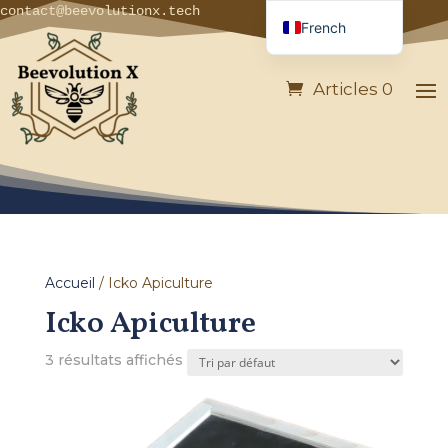
contact@beevolutionx.tech
French
English
Articles 0
German
Italian
Spanish
Portuguese
Accueil
/ Icko Apiculture
Icko Apiculture
3 résultats affichés