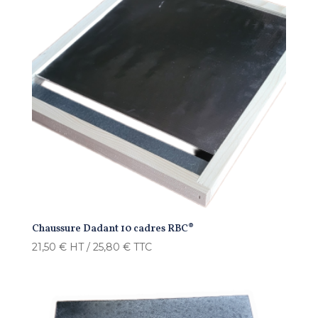
Chaussure Dadant 10 cadres RBC®
21,50
€
HT /
25,80
€
TTC