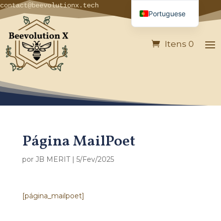
contact@beevolutionx.tech
Portuguese
French
Itens 0
English
German
Italian
Spanish
Página MailPoet
por
JB MERIT
|
5/Fev/2025
[página_mailpoet]