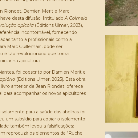
ean Riondet, Damien Merit e Marc
ave desta difusão. Intitulado
A Colmeia
volução apícola
(Éditions Ulmer, 2023),
eferência incontornável, fornecendo
hadas tanto a profissionais como a
a Marc Guillemain, pode ser
o é tão revolucionário que torna
niciar na apicultura.
iantes, foi coescrito por Damien Merit e
 apiário
(Éditions Ulmer, 2025). Esta obra,
livro anterior de Jean Riondet, oferece
l para acompanhar os novos apicultores
 isolamento para a saúde das abelhas foi
eu um subsídio para apoiar o isolamento
dade também levou a falsificações:
ram reproduzir os elementos da "Ruche