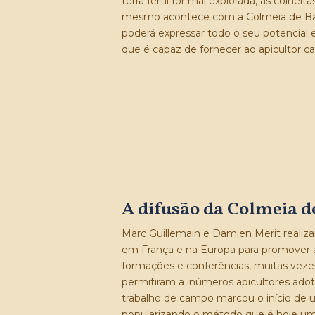
terra fértil for mal explorada, as colhei
mesmo acontece com a Colmeia de Ba
poderá expressar todo o seu potencial 
que é capaz de fornecer ao apicultor 
A difusão da Colmeia 
Marc Guillemain e Damien Merit realiza
em França e na Europa para promover 
formações e conferências, muitas vez
permitiram a inúmeros apicultores ado
trabalho de campo marcou o início de u
popularizando o método que é hoje um