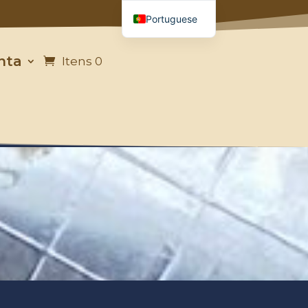
Portuguese
French
nta
Itens 0
English
German
Italian
Spanish