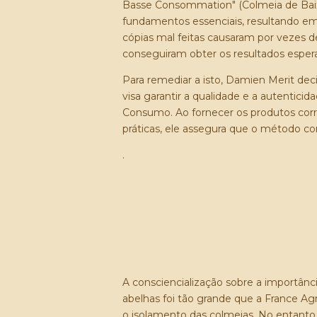
Basse Consommation" (Colmeia de Bai
fundamentos essenciais, resultando e
cópias mal feitas causaram por vezes d
conseguiram obter os resultados esper
Para remediar a isto, Damien Merit decid
visa garantir a qualidade e a autentic
Consumo. Ao fornecer os produtos corre
práticas, ele assegura que o método con
.
A consciencialização sobre a importânci
abelhas foi tão grande que a France A
o isolamento das colmeias. No entant